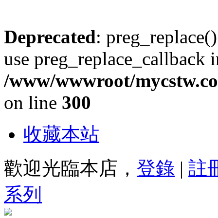
Deprecated
: preg_replace()
use preg_replace_callback i
/www/wwwroot/mycstw.com
on line
300
收藏本站
歡迎光臨本店，
登錄
|
註
系列