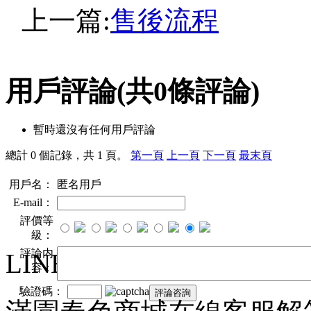
上一篇:
售後流程
用戶評論
(共
0
條評論)
暫時還沒有任何用戶評論
總計 0 個記錄，共 1 頁。
第一頁
上一頁
下一頁
最末頁
用戶名：
匿名用戶
E-mail：
評價等
級：
評論内
LINE ID：mycs686
容：
驗證碼：