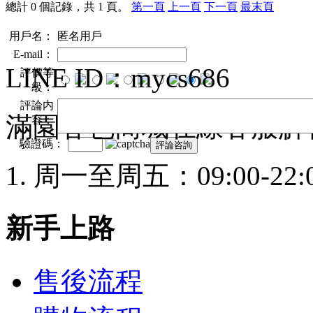
總計 0 個記錄，共 1 頁。
第一頁
上一頁
下一頁
最末頁
用戶名：
匿名用戶
E-mail：
LINE ID：mycs686
評價等
級：
評論内
滿園春色商城在線客服解
容：
驗證碼：
周一至周五：09:00-22:
新手上路
售後流程