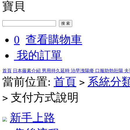
寶貝
0
查看購物車
我的訂單
首頁
日本藤素介紹
男用持久延時
治早洩陽痿
口服助勃壯陽
夫
當前位置:
首頁
系統分
>
支付方式說明
>
新手上路