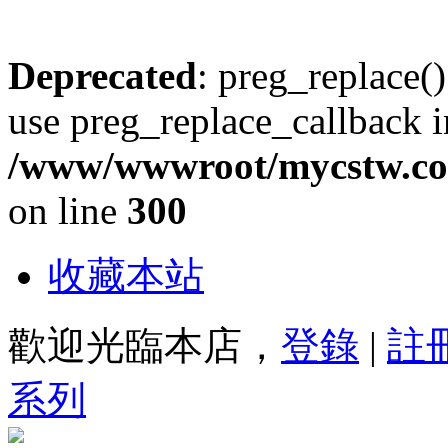
Deprecated
: preg_replace()
use preg_replace_callback i
/www/wwwroot/mycstw.com
on line
300
收藏本站
歡迎光臨本店，
登錄
|
註
系列