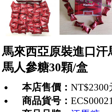
馬來西亞原裝進口汗馬
馬人參糖30顆/盒
本店售價：
NT$230
商品貨号：
ECS0002