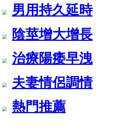
男用持久延時
陰莖增大增長
治療陽痿早洩
夫妻情侶調情
熱門推薦