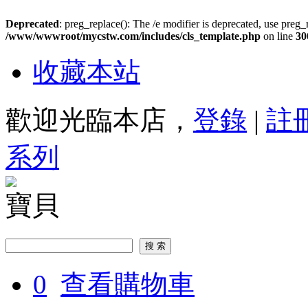
Deprecated
: preg_replace(): The /e modifier is deprecated, use preg_
/www/wwwroot/mycstw.com/includes/cls_template.php
on line
30
收藏本站
歡迎光臨本店，
登錄
|
註
系列
寶貝
0
查看購物車